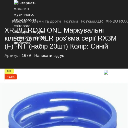
Каталог
Роз'єми та дроти
Роз'єми
Роз'ємиXLR
XR-BU ROXTO
XR-BU ROXTONE Маркувальні
кільця для XLR роз'єма серії RX3M
(F) -NT (набір 20шт) Колір: Синій
Артикул:
1679
Написати відгук
ХІТ
−12%