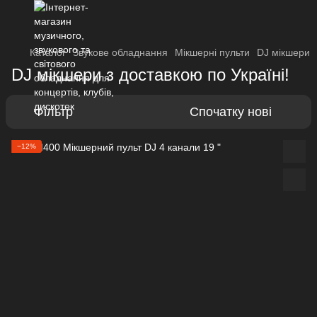
Каталог
Звукове обладнання
Мікшерні пульти
DJ мікшери
DJ мікшери з доставкою по Україні!
Фільтр
Спочатку нові
−12%