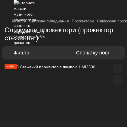
Каталог
Світлове обладнання
Прожектори
Слідкуючи прож
Слідкуючи прожектори (прожектор
стеження )
Фільтр
Спочатку нові
−19%