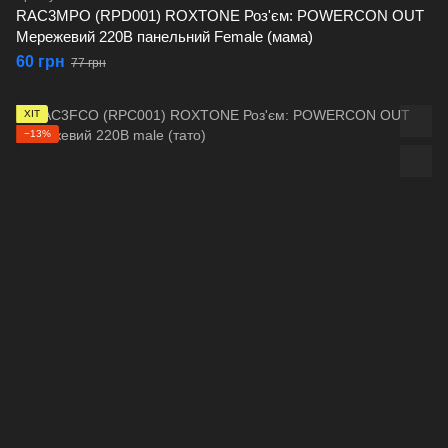
RAC3MPO (RPD001) ROXTONE Роз'єм: POWERСON OUT
Мережевий 220В панельний Female (мама)
60 грн
77 грн
ХІТ
−13%