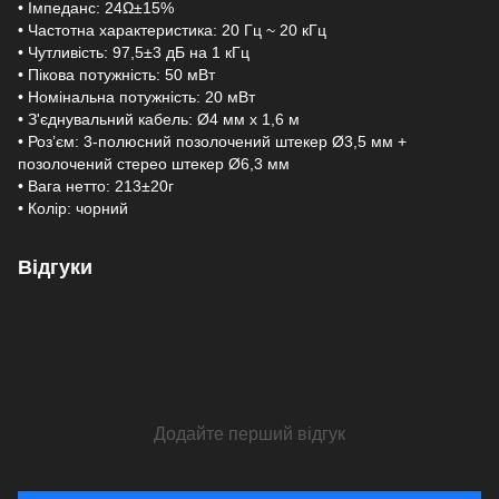
• Імпеданс: 24Ω±15%
• Частотна характеристика: 20 Гц ~ 20 кГц
• Чутливість: 97,5±3 дБ на 1 кГц
• Пікова потужність: 50 мВт
• Номінальна потужність: 20 мВт
• З'єднувальний кабель: Ø4 мм x 1,6 м
• Роз’єм: 3-полюсний позолочений штекер Ø3,5 мм +
позолочений стерео штекер Ø6,3 мм
• Вага нетто: 213±20г
• Колір: чорний
Відгуки
Додайте перший відгук