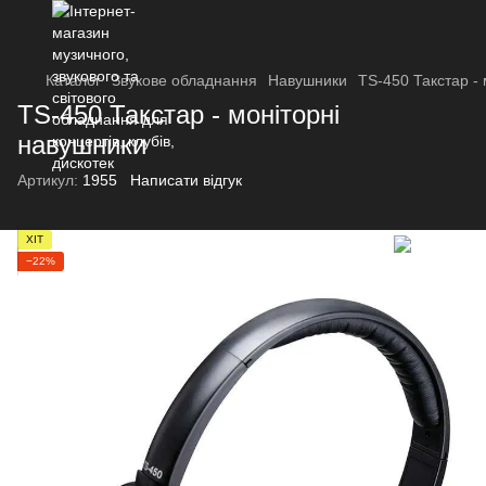
Каталог
Звукове обладнання
Навушники
TS-450 Такстар -
TS-450 Такстар - моніторні
навушники
Артикул:
1955
Написати відгук
ХІТ
−22%