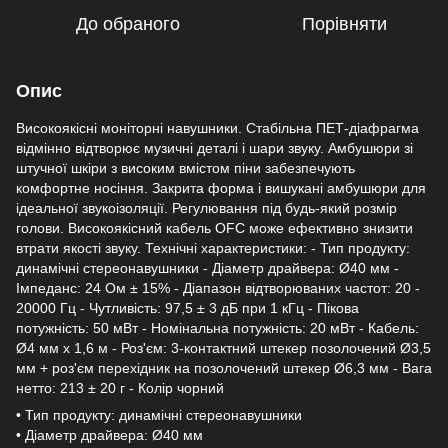
До обраного
Порівняти
Опис
Високоякісні моніторні навушники. Стабільна ПЕТ-діафрагма
відмінно відтворює музичні деталі і шари звуку. Амбушюри зі
штучної шкіри з високим вмістом піни забезпечують
комфортне носіння. Закрита форма і вишукані амбушюри для
ідеальної звукоізоляції. Регулювання під будь-який розмір
голови. Високоякісний кабель OFC може ефективно знизити
втрати якості звуку. Технічні характеристики: - Тип продукту:
динамічні стереонавушники - Діаметр драйвера: Ø40 мм -
Імпеданс: 24 Ом ± 15% - Діапазон відтворюваних частот: 20 -
20000 Гц - Чутливість: 97,5 ± 3 дБ при 1 кГц - Пікова
потужність: 50 мВт - Номінальна потужність: 20 мВт - Кабель:
Ø4 мм х 1,6 м - Роз'єм: 3-контактний штекер позолочений Ø3,5
мм + роз'єм перехідник на позолочений штекер Ø6,3 мм - Вага
нетто: 213 ± 20 г - Колір чорний
• Тип продукту: динамічні стереонавушники
• Діаметр драйвера: Ø40 мм