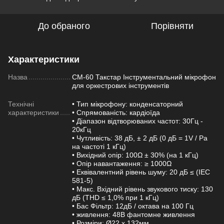
До обраного
Порівняти
Характеристики
Назва
CM-60 Такстар Інструментальний мікрофон
для оркестрових інструментів
Технічні
• Тип мікрофону: конденсаторний
характеристики
• Спрямованість: кардіоїда
• Діапазон відтворюваних частот: 30Гц -
20кГц
• Чутливість: 38 дБ, ± 2 дБ (0 дБ = 1V / Pa
на частоті 1 кГц)
• Вихідний опір: 100Ω ± 30% (на 1 кГц)
• Опір навантаження: ≥ 1000Ω
• Еквівалентний рівень шуму: 20 дБ ≤ (IEC
581-5)
• Макс. Вхідний рівень звукового тиску: 130
дБ (THD ≤ 1,0% при 1 кГц)
• Бас Фільтр: 12дБ / октава на 100 Гц
• живлення: 48В фантомне живлення
• Розміри: Ø22 х 132мм