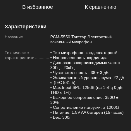
В избранное
К сравнению
Характеристики
Название
PCM-5550 Такстар Электретный
вокальный микрофон
Технические
• Тип микрофона: конденсаторный
характеристики
• Направленность: кардиоида
• Диапазон воспроизводимых частот:
30Гц - 20кГц
• Чувствительность: -38 ± 3 дБ
• Эквивалентный уровень шума: 22 дБ
≤ (IEC 581-5)
• Max.Input SPL: 125dB (на 1 кГц 0 дБ
THD ≤ 1%)
• Выходное сопротивление: 350Ω ±
30%
• Сопротивление нагрузки: ≥ 1000Ω
• Питание: 1.5V AA батареи (15 часов)
• Вес: 300г