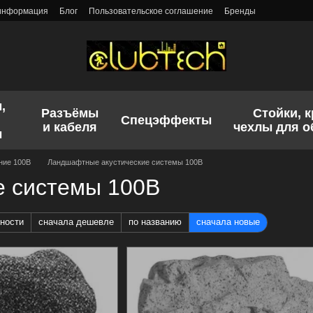
 информация
Блог
Пользовательское соглашение
Бренды
,
Разъёмы
Стойки, 
Спецэффекты
и кабеля
чехлы для 
ы
ние 100В
Ландшафтные акустические системы 100В
е системы 100В
ности
сначала дешевле
по названию
сначала новые