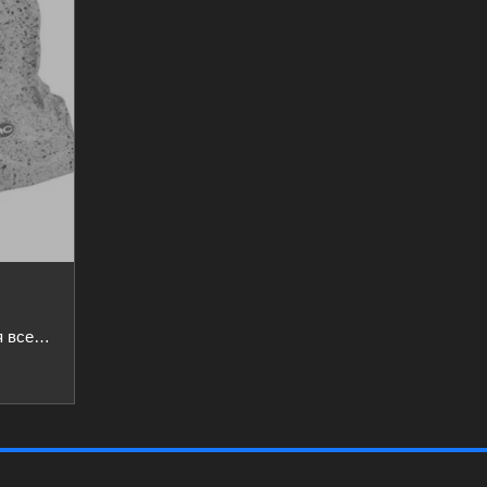
T-300B2 ITC Садовая двух-полосная всепогодная акустическая система, 15Вт ,100В