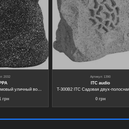
л: 2032
Артикул: 1390
PPA
ITC audio
DSPPA DSP647 5-дюймовый уличный водонепроницаемый динамик для сада 15Вт в стиле камень IP65
1 грн
0 грн