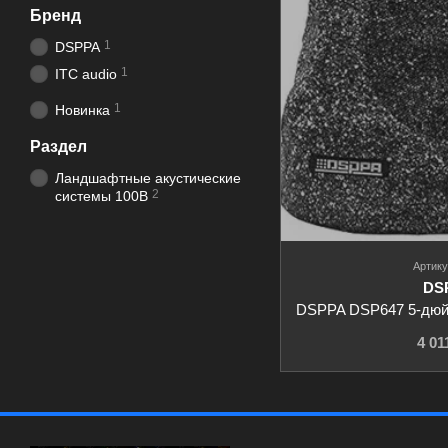
Бренд
1
DSPPA
1
ITC audio
1
Новинка
Раздел
Ландшафтные акустические
2
системы 100В
Артику
DS
4 01