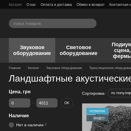
Перейти к основному контенту
Каталог
О нас
Оплата и доставка
Обмен и возврат
Контактная
Подиум
Звуковое
Световое
сцена,
оборудование
оборудование
ферм
Главная
Каталог
Звуковое оборудование
Трансляционное оборудова
Ландшафтные акустически
Цена, грн
по популяр
Сортировка:
От Цена, грн
До Цена, грн
OK
НОВИНКА
Наличие
ВИДЕО
2
Нет в наличии